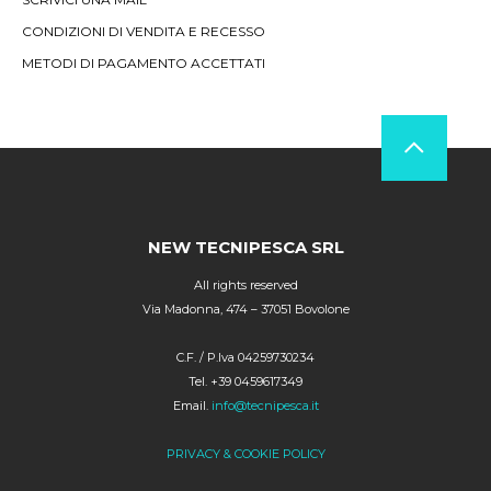
CONDIZIONI DI VENDITA E RECESSO
METODI DI PAGAMENTO ACCETTATI
NEW TECNIPESCA SRL
All rights reserved
Via Madonna, 474 – 37051 Bovolone
C.F. / P.Iva 04259730234
Tel. +39 0459617349
Email.
info@tecnipesca.it
PRIVACY & COOKIE POLICY