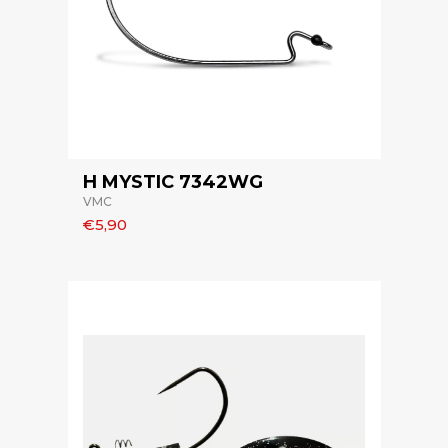
H MYSTIC 7342WG
VMC
€5,90