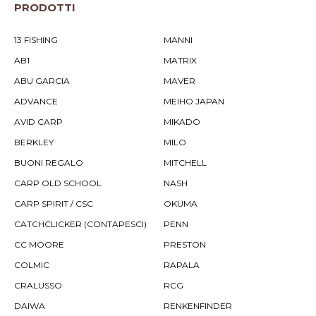
PRODOTTI
13 FISHING
MANNI
AB1
MATRIX
ABU GARCIA
MAVER
ADVANCE
MEIHO JAPAN
AVID CARP
MIKADO
BERKLEY
MILO
BUONI REGALO
MITCHELL
CARP OLD SCHOOL
NASH
CARP SPIRIT / CSC
OKUMA
CATCHCLICKER (CONTAPESCI)
PENN
CC MOORE
PRESTON
COLMIC
RAPALA
CRALUSSO
RCG
DAIWA
RENKENFINDER