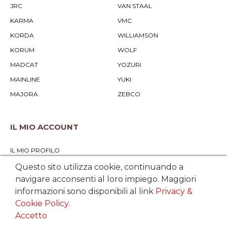
JRC
VAN STAAL
KARMA
VMC
KORDA
WILLIAMSON
KORUM
WOLF
MADCAT
YOZURI
MAINLINE
YUKI
MAJORA
ZEBCO
IL MIO ACCOUNT
IL MIO PROFILO
STORICO ORDINI
Questo sito utilizza cookie, continuando a
navigare acconsenti al loro impiego. Maggiori
informazioni sono disponibili al link
Privacy &
SERVIZIO CLIENTI
Cookie Policy
.
Accetto
RICHIEDI ASSISTENZA TECNICA