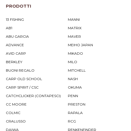
PRODOTTI
13 FISHING
MANNI
AB1
MATRIX
ABU GARCIA
MAVER
ADVANCE
MEIHO JAPAN
AVID CARP
MIKADO
BERKLEY
MILO
BUONI REGALO
MITCHELL
CARP OLD SCHOOL
NASH
CARP SPIRIT / CSC
OKUMA
CATCHCLICKER (CONTAPESCI)
PENN
CC MOORE
PRESTON
COLMIC
RAPALA
CRALUSSO
RCG
DAIWA
RENKENFINDER