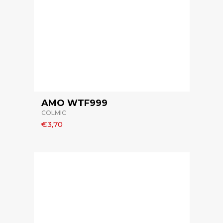
AMO WTF999
COLMIC
€3,70