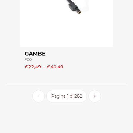
GAMBE
FOX
€22,49
–
€40,49
Pagina 1 di 282