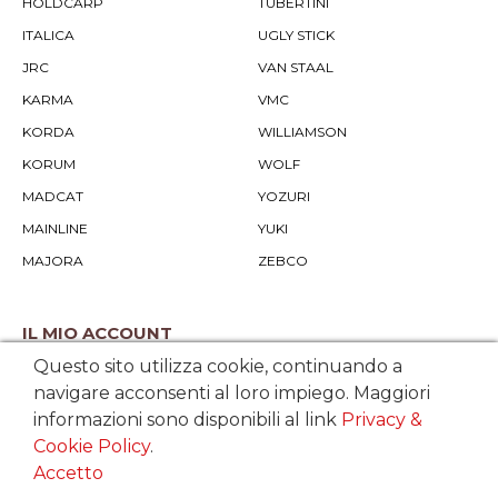
HOLDCARP
TUBERTINI
ITALICA
UGLY STICK
JRC
VAN STAAL
KARMA
VMC
KORDA
WILLIAMSON
KORUM
WOLF
MADCAT
YOZURI
MAINLINE
YUKI
MAJORA
ZEBCO
IL MIO ACCOUNT
Questo sito utilizza cookie, continuando a
IL MIO PROFILO
navigare acconsenti al loro impiego. Maggiori
STORICO ORDINI
informazioni sono disponibili al link
Privacy &
Cookie Policy
.
Accetto
SERVIZIO CLIENTI