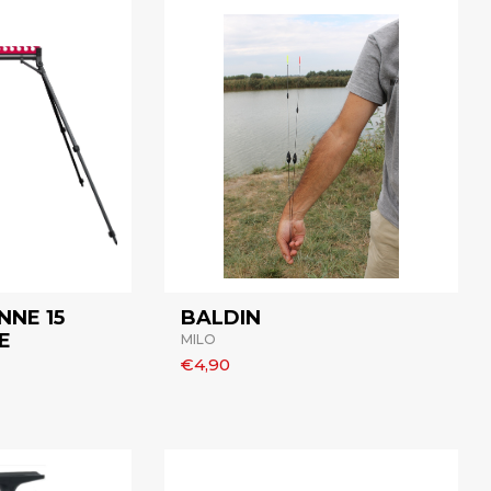
NE 15
BALDIN
E
MILO
€4,90