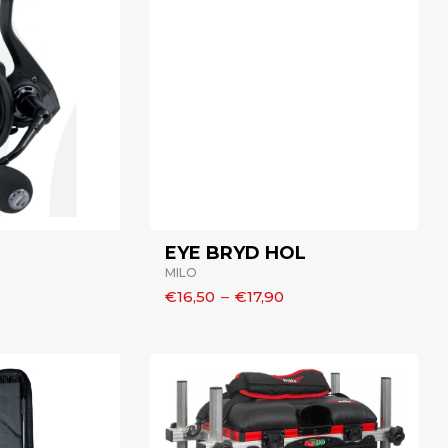
EYE BRYD HOL
MILO
€16,50
–
€17,90