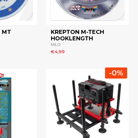
 MT
KREPTON M-TECH
HOOKLENGTH
MILO
€4,99
-0%