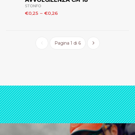
AVVOLGILENZA CM 18
STONFO
€0,25
–
€0,26
Pagina 1 di 6