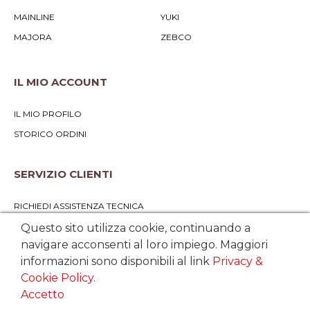
MAINLINE
YUKI
MAJORA
ZEBCO
IL MIO ACCOUNT
IL MIO PROFILO
STORICO ORDINI
SERVIZIO CLIENTI
RICHIEDI ASSISTENZA TECNICA
SCRIVICI UNA MAIL
Questo sito utilizza cookie, continuando a
navigare acconsenti al loro impiego. Maggiori
CONDIZIONI DI VENDITA E RECESSO
informazioni sono disponibili al link
Privacy &
METODI DI PAGAMENTO ACCETTATI
Cookie Policy
.
Accetto