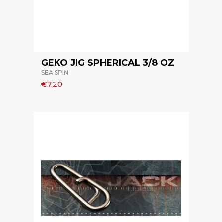
GEKO JIG SPHERICAL 3/8 OZ
SEA SPIN
€7,20