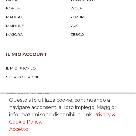
KORUM
WOLF
MADCAT
YOZURI
MAINLINE
YUKI
MAJORA
ZEBCO
IL MIO ACCOUNT
IL MIO PROFILO
STORICO ORDINI
SERVIZIO CLIENTI
Questo sito utilizza cookie, continuando a
navigare acconsenti al loro impiego. Maggiori
RICHIEDI ASSISTENZA TECNICA
informazioni sono disponibili al link
Privacy &
SCRIVICI UNA MAIL
Cookie Policy
.
CONDIZIONI DI VENDITA E RECESSO
Accetto
METODI DI PAGAMENTO ACCETTATI