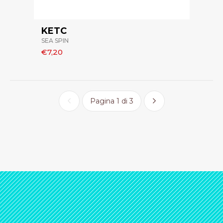
KETC
SEA SPIN
€7,20
Pagina 1 di 3