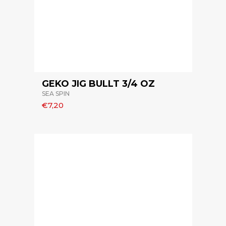
GEKO JIG BULLT 3/4 OZ
SEA SPIN
€7,20