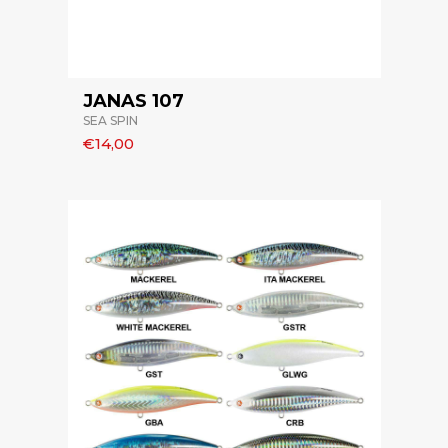
JANAS 107
SEA SPIN
€14,00