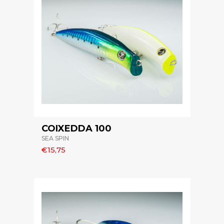
COIXEDDA 100
SEA SPIN
€15,75