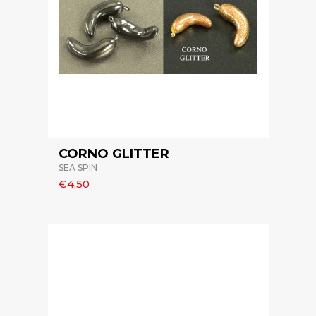
CORNO GLITTER
SEA SPIN
€4,50