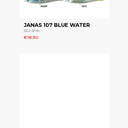
JANAS 107 BLUE WATER
SEA SPIN
€18,90