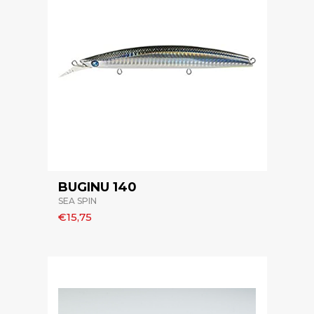
BUGINU 140
SEA SPIN
€15,75