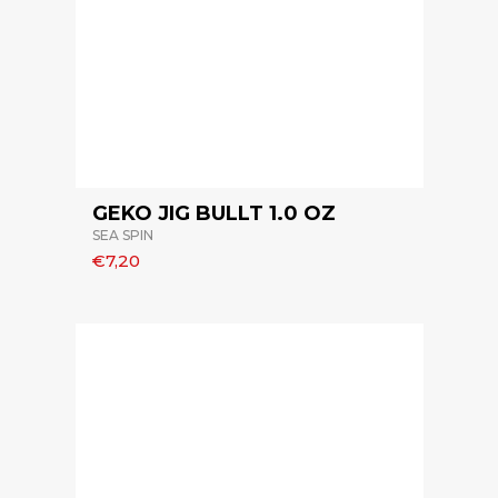
GEKO JIG BULLT 1.0 OZ
SEA SPIN
€7,20