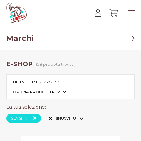
Marchi
E-SHOP
(58 prodotti trovati)
FILTRA PER PREZZO
ORDINA PRODOTTI PER
La tua selezione:
SEA SPIN
RIMUOVI TUTTO