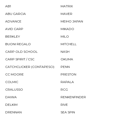
AB1
MATRIX
ABU GARCIA
MAVER
ADVANCE
MEIHO JAPAN
AVID CARP
MIKADO
BERKLEY
MILO
BUONI REGALO
MITCHELL
CARP OLD SCHOOL
NASH
CARP SPIRIT / CSC
OKUMA
CATCHCLICKER (CONTAPESCI)
PENN
CC MOORE
PRESTON
COLMIC
RAPALA
CRALUSSO
RCG
DAIWA
RENKENFINDER
DELKIM
RIVE
DRENNAN
SEA SPIN