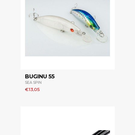
BUGINU 55
SEA SPIN
€13,05