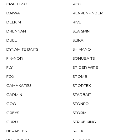
CRALUSSO
RCG
DAIWA
RENKENFINDER
DELKIM
RIVE
DRENNAN
SEA SPIN
DUEL
SEIKA
DYNAMITE BAITS
SHIMANO
FIN-NOR
SONUBAITS
FLY
SPIDER WIRE
FOX
SPOMB
GAMAKATSU
SPORTEX
GARMIN
STARBAIT
GOO
STONFO
GREYS
STORM
GURU
STRIKE KING
HERAKLES
SUFIX
HOLDCARP
TUBERTINI