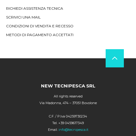
RICHIEDI ASSISTENZA TECNICA
SCRIVICI UNA MAIL
CONDIZIONI DI VENDITA E RECESSO
METODI DI PAGAMENTO ACCETTATI
NEW TECNIPESCA SRL
All rights reserved
Via Madonna, 474 – 37051 Bovolone
C.F. / P.Iva 04259730234
Tel. +39 0459617349
Email.
info@tecnipesca.it