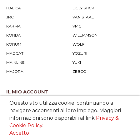
ITALICA
UGLY STICK
JRC
VAN STAAL
KARMA
VMC
KORDA
WILLIAMSON
KORUM
WOLF
MADCAT
YOZURI
MAINLINE
YUKI
MAJORA
ZEBCO
IL MIO ACCOUNT
Questo sito utilizza cookie, continuando a
IL MIO PROFILO
navigare acconsenti al loro impiego. Maggiori
STORICO ORDINI
informazioni sono disponibili al link
Privacy &
Cookie Policy
.
Accetto
SERVIZIO CLIENTI