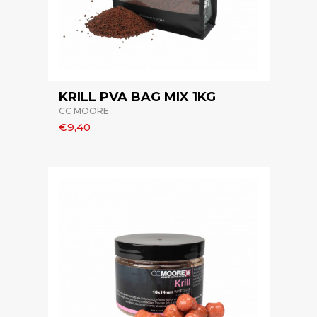
KRILL PVA BAG MIX 1KG
CC MOORE
€9,40