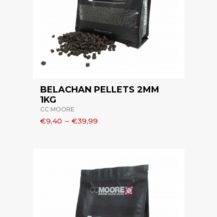
BELACHAN PELLETS 2MM
1KG
CC MOORE
€9,40
–
€39,99