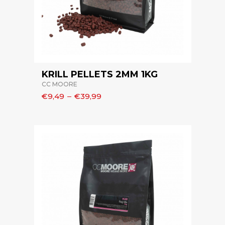
KRILL PELLETS 2MM 1KG
CC MOORE
€9,49
–
€39,99