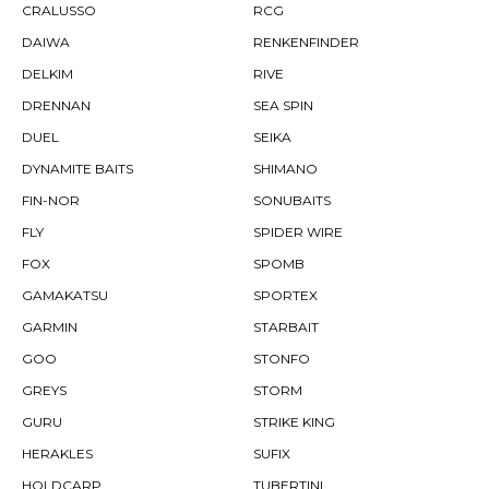
CRALUSSO
RCG
DAIWA
RENKENFINDER
DELKIM
RIVE
DRENNAN
SEA SPIN
DUEL
SEIKA
DYNAMITE BAITS
SHIMANO
FIN-NOR
SONUBAITS
FLY
SPIDER WIRE
FOX
SPOMB
GAMAKATSU
SPORTEX
GARMIN
STARBAIT
GOO
STONFO
GREYS
STORM
GURU
STRIKE KING
HERAKLES
SUFIX
HOLDCARP
TUBERTINI