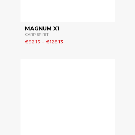
MAGNUM X1
CARP SPIRIT
€92,15
–
€128,13