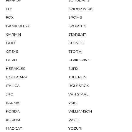
FIN-NOR
SONUBAITS
FLY
SPIDER WIRE
FOX
SPOMB
GAMAKATSU
SPORTEX
GARMIN
STARBAIT
GOO
STONFO
GREYS
STORM
GURU
STRIKE KING
HERAKLES
SUFIX
HOLDCARP
TUBERTINI
ITALICA
UGLY STICK
JRC
VAN STAAL
KARMA
VMC
KORDA
WILLIAMSON
KORUM
WOLF
MADCAT
YOZURI