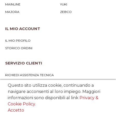
MAINLINE
YUKI
MAJORA
ZEBCO
IL MIO ACCOUNT
IL MIO PROFILO
STORICO ORDINI
SERVIZIO CLIENTI
RICHIEDI ASSISTENZA TECNICA
SCRIVICI UNA MAIL
Questo sito utilizza cookie, continuando a
CONDIZIONI DI VENDITA E RECESSO
navigare acconsenti al loro impiego. Maggiori
informazioni sono disponibili al link
Privacy &
METODI DI PAGAMENTO ACCETTATI
Cookie Policy
.
Accetto