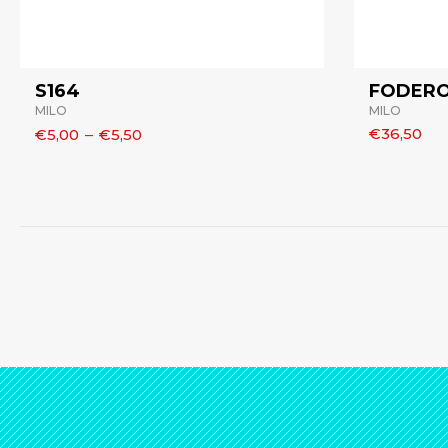
S164
FODERO
MILO
MILO
€36,50
€5,00
–
€5,50