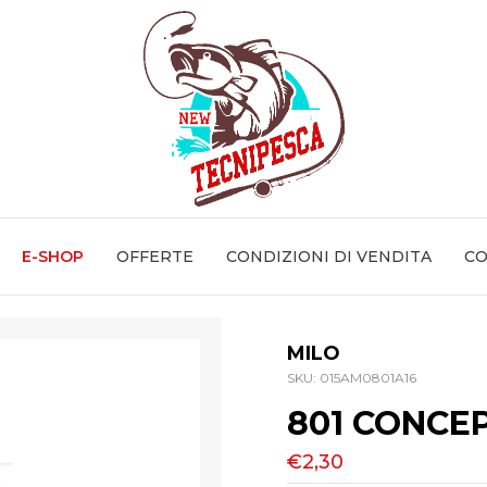
E-SHOP
OFFERTE
CONDIZIONI DI VENDITA
CO
MILO
SKU:
015AM0801A16
801 CONCE
€2,30