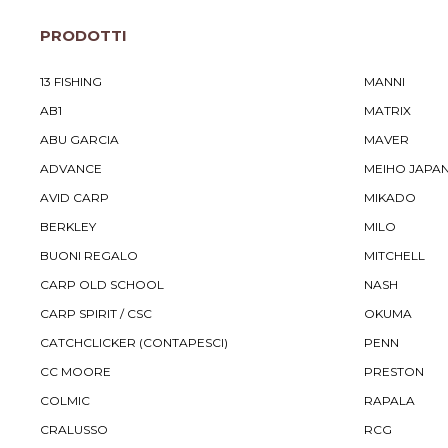
PRODOTTI
13 FISHING
MANNI
AB1
MATRIX
ABU GARCIA
MAVER
ADVANCE
MEIHO JAPA
AVID CARP
MIKADO
BERKLEY
MILO
BUONI REGALO
MITCHELL
CARP OLD SCHOOL
NASH
CARP SPIRIT / CSC
OKUMA
CATCHCLICKER (CONTAPESCI)
PENN
CC MOORE
PRESTON
COLMIC
RAPALA
CRALUSSO
RCG