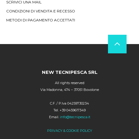
SCRIVICI UNA MAIL
CONDIZIONI DI VENDITA E RECESSO
METODI DI PAGAMENTO ACCETTATI
NEW TECNIPESCA SRL
All rights reserved
Via Madonna, 474 – 37051 Bovolone
C.F. / P.Iva 04259730234
Tel. +39 0459617349
Email.
info@tecnipesca.it
PRIVACY & COOKIE POLICY