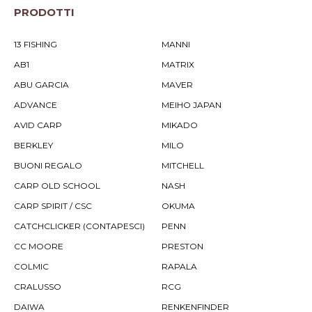
PRODOTTI
13 FISHING
MANNI
AB1
MATRIX
ABU GARCIA
MAVER
ADVANCE
MEIHO JAPAN
AVID CARP
MIKADO
BERKLEY
MILO
BUONI REGALO
MITCHELL
CARP OLD SCHOOL
NASH
CARP SPIRIT / CSC
OKUMA
CATCHCLICKER (CONTAPESCI)
PENN
CC MOORE
PRESTON
COLMIC
RAPALA
CRALUSSO
RCG
DAIWA
RENKENFINDER