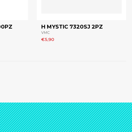
00PZ
H MYSTIC 7320SJ 2PZ
VMC
€5,90