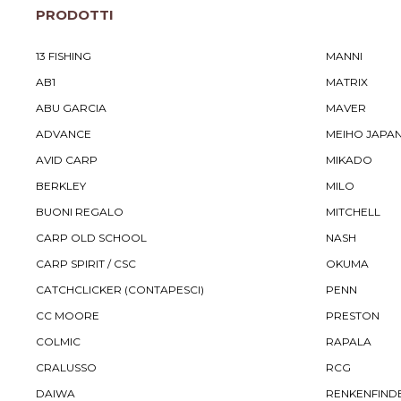
PRODOTTI
13 FISHING
MANNI
AB1
MATRIX
ABU GARCIA
MAVER
ADVANCE
MEIHO JAPA
AVID CARP
MIKADO
BERKLEY
MILO
BUONI REGALO
MITCHELL
CARP OLD SCHOOL
NASH
CARP SPIRIT / CSC
OKUMA
CATCHCLICKER (CONTAPESCI)
PENN
CC MOORE
PRESTON
COLMIC
RAPALA
CRALUSSO
RCG
DAIWA
RENKENFIND