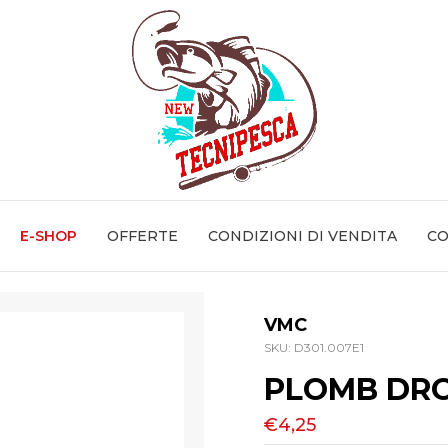
E-SHOP
OFFERTE
CONDIZIONI DI VENDITA
CO
VMC
SKU:
D301.007E1
PLOMB DRO
€4,25