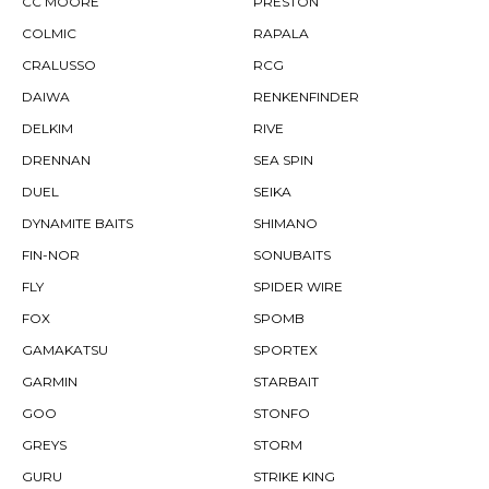
CC MOORE
PRESTON
COLMIC
RAPALA
CRALUSSO
RCG
DAIWA
RENKENFINDER
DELKIM
RIVE
DRENNAN
SEA SPIN
DUEL
SEIKA
DYNAMITE BAITS
SHIMANO
FIN-NOR
SONUBAITS
FLY
SPIDER WIRE
FOX
SPOMB
GAMAKATSU
SPORTEX
GARMIN
STARBAIT
GOO
STONFO
GREYS
STORM
GURU
STRIKE KING