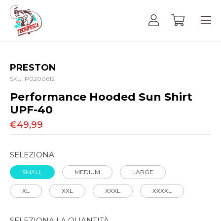
PRESTON
SKU:
P0200612
Performance Hooded Sun Shirt
UPF-40
€49,99
SELEZIONA
SMALL
MEDIUM
LARGE
XL
XXL
XXXL
XXXXL
SELEZIONA LA QUANTITÀ