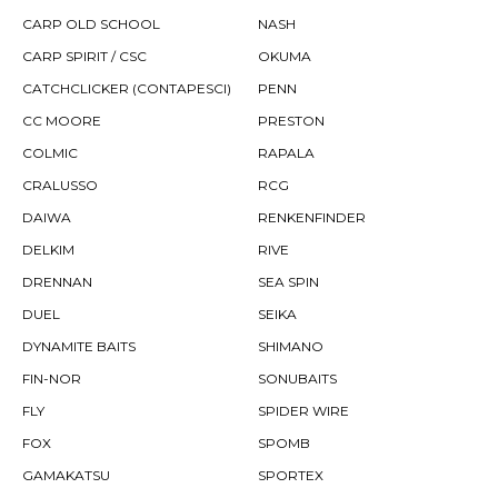
CARP OLD SCHOOL
NASH
CARP SPIRIT / CSC
OKUMA
CATCHCLICKER (CONTAPESCI)
PENN
CC MOORE
PRESTON
COLMIC
RAPALA
CRALUSSO
RCG
DAIWA
RENKENFINDER
DELKIM
RIVE
DRENNAN
SEA SPIN
DUEL
SEIKA
DYNAMITE BAITS
SHIMANO
FIN-NOR
SONUBAITS
FLY
SPIDER WIRE
FOX
SPOMB
GAMAKATSU
SPORTEX