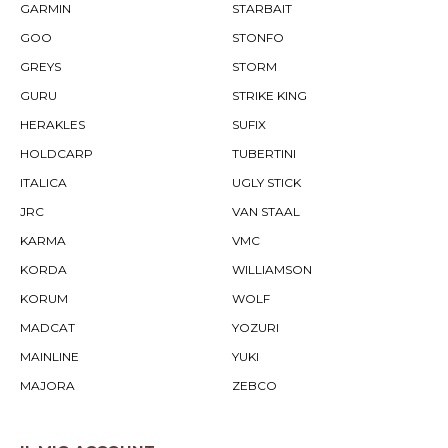
GARMIN
STARBAIT
GOO
STONFO
GREYS
STORM
GURU
STRIKE KING
HERAKLES
SUFIX
HOLDCARP
TUBERTINI
ITALICA
UGLY STICK
JRC
VAN STAAL
KARMA
VMC
KORDA
WILLIAMSON
KORUM
WOLF
MADCAT
YOZURI
MAINLINE
YUKI
MAJORA
ZEBCO