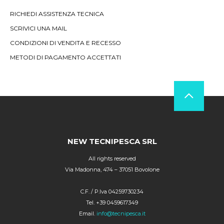
RICHIEDI ASSISTENZA TECNICA
SCRIVICI UNA MAIL
CONDIZIONI DI VENDITA E RECESSO
METODI DI PAGAMENTO ACCETTATI
NEW TECNIPESCA SRL
All rights reserved
Via Madonna, 474 – 37051 Bovolone
C.F. / P.Iva 04259730234
Tel. +39 0459617349
Email.
info@tecnipesca.it